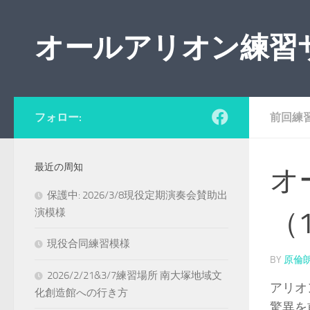
コンテンツの下
オールアリオン練習
フォロー:
前回練
最近の周知
オ
保護中: 2026/3/8現役定期演奏会賛助出
演模様
（1
現役合同練習模様
BY
原倫
2026/2/21&3/7練習場所 南大塚地域文
アリオ
化創造館への行き方
驚異を