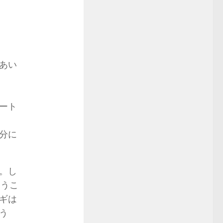
あい
ート
分に
。し
いうこ
ギは
う