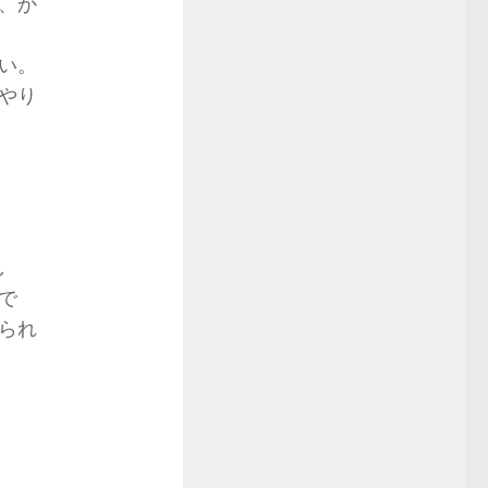
、か
い。
やり
し
で
られ
。