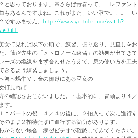
？と思っております。※さらば青春って、エレファント
曲もあるんですよね。これがまた、いい歌で。。。 い
？ですみません。
https://www.youtube.com/watch?
vieDuEE
美女打見れば以下の順で、練習、振り返り、見直しをお
た。蓮沼先生の「メトロノーム練習」の効果が出てきて
レーズの縦線をまず合わせたうえで、息の使い方を工夫
できるよう練習しましょう。
へ舞へ蝸牛Ⅴ．金の御嶽にある巫女の
女打見れば
方の確認をおこないました。・基本的に、冒頭より４／
ます。
ｌｏパートの後、４／４の後に、２拍入って次に進行す
そのまま２拍待たずに進行する箇所があります。
わからない場合、練習ビデオで確認してみてください。