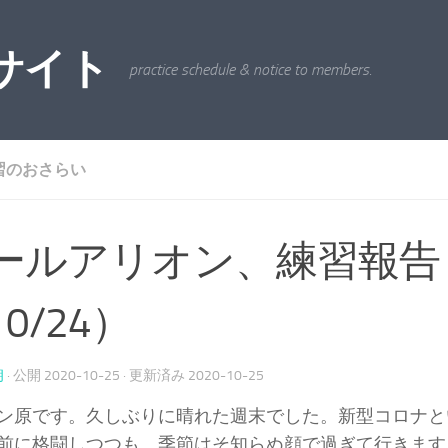
サイト
practice schedule & notice to members.
習のおさらい
ールアリオン、練習報告
0/24）
朗
· 公開
2020-10-25
· 更新済み
2020-10-25
ン原です。久しぶりに晴れた週末でした。新型コロナと
前に格闘しつつも、季節はそ知らぬ顔で過ぎて行きます