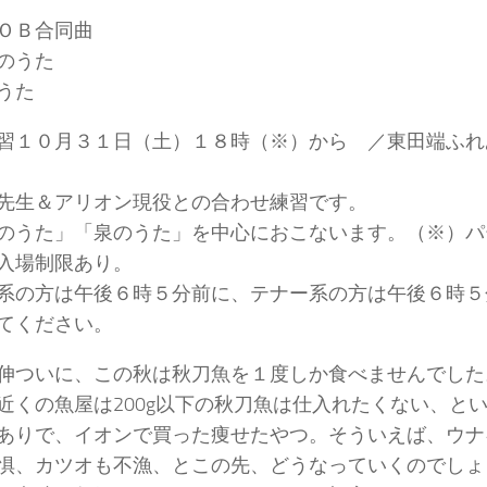
ＯＢ合同曲
のうた
うた
習１０月３１日（土）１８時（※）から ／東田端ふれ
先生＆アリオン現役との合わせ練習です。
のうた」「泉のうた」を中心におこないます。（※）パ
入場制限あり。
系の方は午後６時５分前に、テナー系の方は午後６時５
てください。
伸ついに、この秋は秋刀魚を１度しか食べませんでした
近くの魚屋は200g以下の秋刀魚は仕入れたくない、と
ありで、イオンで買った痩せたやつ。そういえば、ウナ
惧、カツオも不漁、とこの先、どうなっていくのでしょ