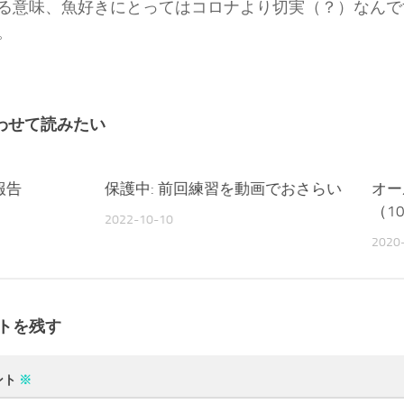
る意味、魚好きにとってはコロナより切実（？）なんで
。
わせて読みたい
報告
保護中: 前回練習を動画でおさらい
オー
（10
2022-10-10
2020
トを残す
ント
※