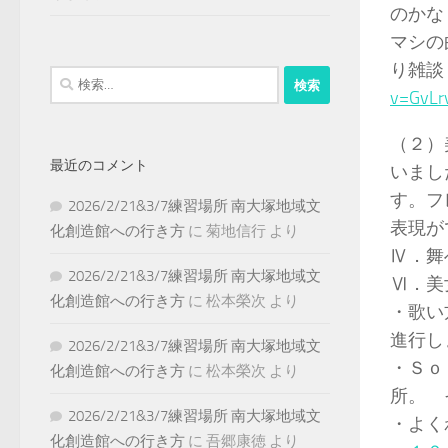
のかな
マシの
り雑談
検
v=GvLr
索:
（２）
最近のコメント
いまし
す。フ
2026/2/21&3/7練習場所 南大塚地域文
表現が
化創造館への行き方
に
菊地信行
より
Ⅳ．舞
2026/2/21&3/7練習場所 南大塚地域文
Ⅵ．美
化創造館への行き方
に
松本榮次
より
・歌い
進行し
2026/2/21&3/7練習場所 南大塚地域文
・Ｓｏ
化創造館への行き方
に
松本榮次
より
所。 
2026/2/21&3/7練習場所 南大塚地域文
・よく
化創造館への行き方
に
吾郷康徳
より