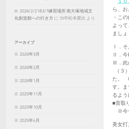
１０
ら、お
2026/2/21&3/7練習場所 南大塚地域文
・この
化創造館への行き方
に
39卒松本榮次
より
よって
ましょ
アーカイブ
Ⅰ．そ
2026年3月
Ⅱ．今
Ⅲ．此
2026年2月
（３）
た。 
2026年1月
す。ま
2025年11月
るよう
■音取
2025年10月
※今一
2025年4月
美女打