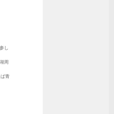
参し
湖周
らば青