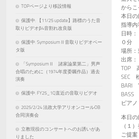
TOPページより移設情報
からこ
本日の
保護中: 【11/25 update】路標のうた音
指導内
取りビデオβ4音割れ改良版
日時：
０分
保護中: SymposiumⅡ音取りビデオベー
タ版
場所：
出席：
「SymposiumⅡ 諸家論業第二」男声
TOP
合唱のために（1974年度委嘱作品）過去
SEC
演奏
BAR
保護中: FY25_1Q直近の音取りビデオ
BAS
ピアノ
2025/2/24 法政大学アリオンコールOB
合同演奏会
本日の
（１）
立教現役のコンサートへのお誘いがあ
ご提案
りました