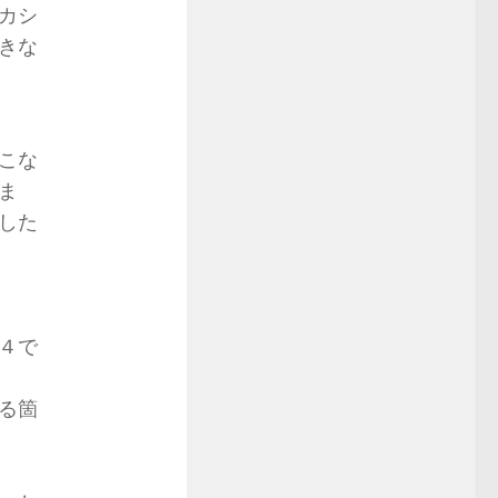
カシ
きな
こな
ま
した
４で
る箇