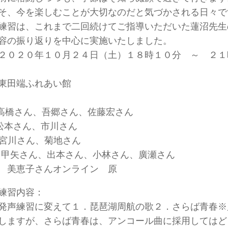
そ、今を楽しむことが大切なのだと気づかされる日々で
練習は、これまで二回続けてご指導いただいた蓮沼先生
容の振り返りを中心に実施いたしました。
２０２０年１０月２４日（土）１８時１０分 ～ ２１
東田端ふれあい館
 高橋さん、吾郷さん、佐藤宏さん
 松本さん、市川さん
I 宮川さん、菊地さん
S 甲矢さん、出本さん、小林さん、廣瀬さん
 美恵子さんオンライン 原
練習内容：
発声練習に変えて１．琵琶湖周航の歌２．さらば青春※
しますが、さらば青春は、アンコール曲に採用してはど