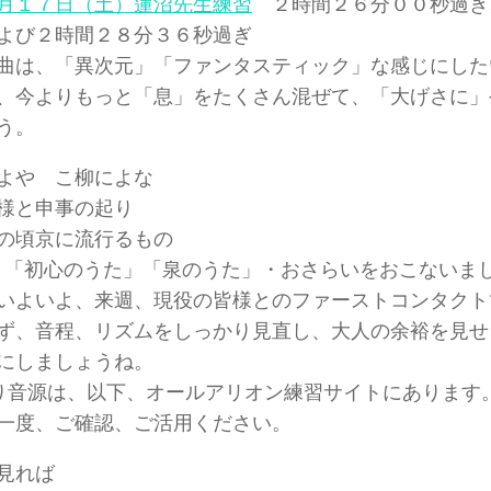
月１７日（土）蓮沼先生練習
２時間２６分００秒過ぎ
よび２時間２８分３６秒過ぎ
曲は、「異次元」「ファンタスティック」な感じにした
、今よりもっと「息」をたくさん混ぜて、「大げさに」
う。
よや こ柳によな
様と申事の起り
の頃京に流行るもの
「初心のうた」「泉のうた」・おさらいをおこないま
いよいよ、来週、現役の皆様とのファーストコンタクト
ず、音程、リズムをしっかり見直し、大人の余裕を見せ
にしましょうね。
り音源は、以下、オールアリオン練習サイトにあります
度、ご確認、ご活用ください。
見れば