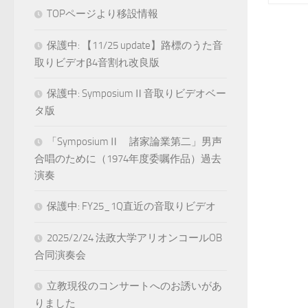
TOPページより移設情報
保護中: 【11/25 update】路標のうた音
取りビデオβ4音割れ改良版
保護中: SymposiumⅡ音取りビデオベー
タ版
「SymposiumⅡ 諸家論業第二」男声
合唱のために（1974年度委嘱作品）過去
演奏
保護中: FY25_1Q直近の音取りビデオ
2025/2/24 法政大学アリオンコールOB
合同演奏会
立教現役のコンサートへのお誘いがあ
りました