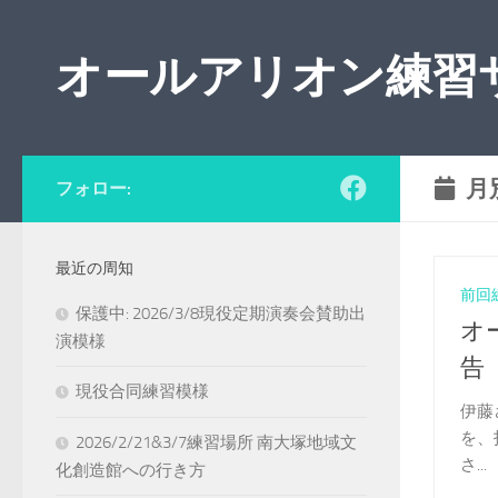
コンテンツの下
オールアリオン練習
月
フォロー:
最近の周知
前回
保護中: 2026/3/8現役定期演奏会賛助出
オ
演模様
告（
現役合同練習模様
伊藤
を、
2026/2/21&3/7練習場所 南大塚地域文
さ...
化創造館への行き方