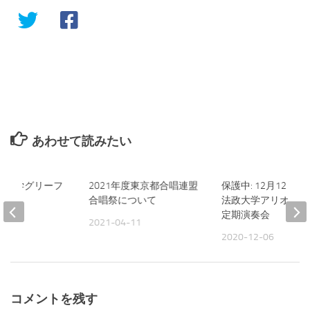
あわせて読みたい
立教大学グリーフ
2021年度東京都合唱連盟
保護中: 12月12日第
バル
合唱祭について
法政大学アリオンコ
定期演奏会
11
2021-04-11
2020-12-06
コメントを残す