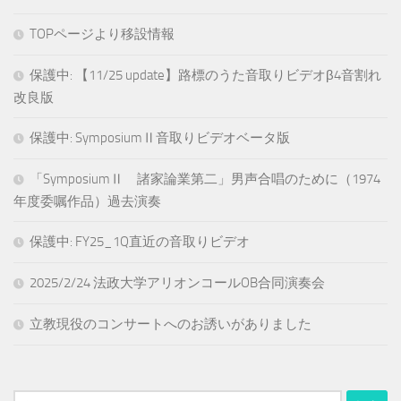
TOPページより移設情報
保護中: 【11/25 update】路標のうた音取りビデオβ4音割れ
改良版
保護中: SymposiumⅡ音取りビデオベータ版
「SymposiumⅡ 諸家論業第二」男声合唱のために（1974
年度委嘱作品）過去演奏
保護中: FY25_1Q直近の音取りビデオ
2025/2/24 法政大学アリオンコールOB合同演奏会
立教現役のコンサートへのお誘いがありました
検