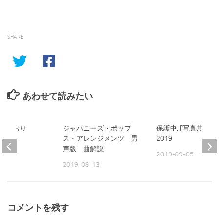
SHARE
あわせて読みたい
旅のしおり
ジャパニーズ・ポップ
保護中: [写真共有] 
ス・アレンジメンツ 男
2019
14
声版 曲解説
2019-09-05
2019-08-13
コメントを残す