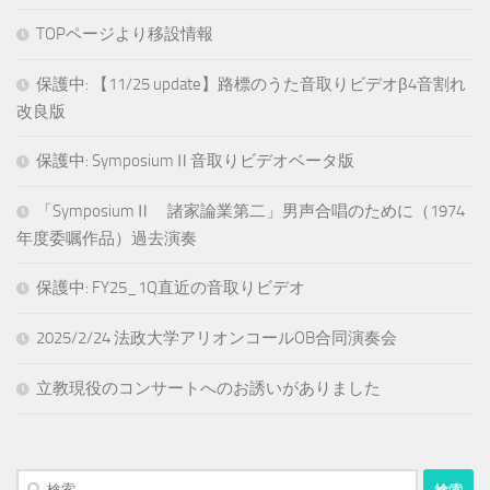
TOPページより移設情報
保護中: 【11/25 update】路標のうた音取りビデオβ4音割れ
改良版
保護中: SymposiumⅡ音取りビデオベータ版
「SymposiumⅡ 諸家論業第二」男声合唱のために（1974
年度委嘱作品）過去演奏
保護中: FY25_1Q直近の音取りビデオ
2025/2/24 法政大学アリオンコールOB合同演奏会
立教現役のコンサートへのお誘いがありました
検