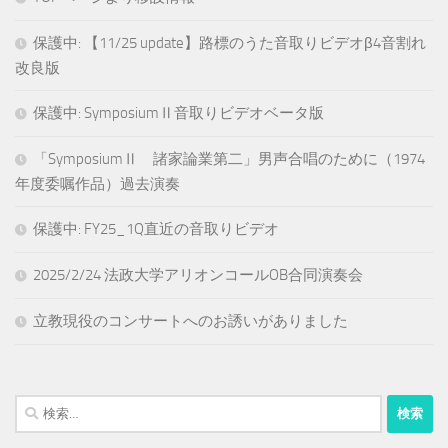
保護中: 【11/25 update】路標のうた音取りビデオβ4音割れ
改良版
保護中: SymposiumⅡ音取りビデオベータ版
「SymposiumⅡ 諸家論業第二」男声合唱のために（1974
年度委嘱作品）過去演奏
保護中: FY25_1Q直近の音取りビデオ
2025/2/24 法政大学アリオンコールOB合同演奏会
立教現役のコンサートへのお誘いがありました
検
索: