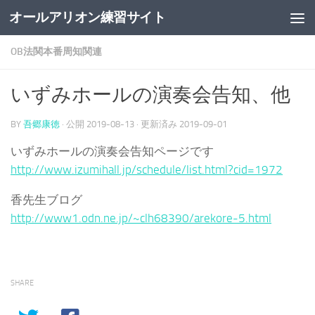
オールアリオン練習サイト
コンテンツの下
OB法関本番周知関連
いずみホールの演奏会告知、他
BY
吾郷康徳
· 公開
2019-08-13
· 更新済み
2019-09-01
いずみホールの演奏会告知ページです
http://www.izumihall.jp/schedule/list.html?cid=1972
香先生ブログ
http://www1.odn.ne.jp/~clh68390/arekore-5.html
SHARE