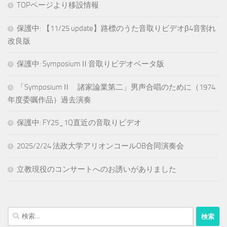
TOPページより移設情報
保護中: 【11/25 update】路標のうた音取りビデオβ4音割れ
改良版
保護中: SymposiumⅡ音取りビデオベータ版
「SymposiumⅡ 諸家論業第二」男声合唱のために（1974
年度委嘱作品）過去演奏
保護中: FY25_1Q直近の音取りビデオ
2025/2/24 法政大学アリオンコールOB合同演奏会
立教現役のコンサートへのお誘いがありました
検
索: