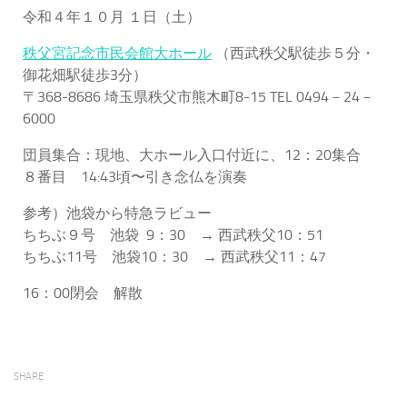
令和４年１０月 １日（土）
秩父宮記念市民会館大ホール
（西武秩父駅徒歩５分・
御花畑駅徒歩3分）
〒368-8686 埼玉県秩父市熊木町8-15 TEL 0494－24－
6000
団員集合：現地、大ホール入口付近に、12：20集合
８番目 14:43頃〜引き念仏を演奏
参考）池袋から特急ラビュー
ちちぶ９号 池袋 9：30 → 西武秩父10：51
ちちぶ11号 池袋10：30 → 西武秩父11：47
16：00閉会 解散
SHARE