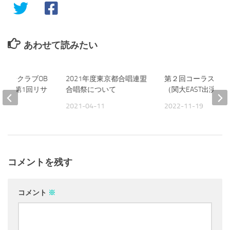
あわせて読みたい
グリークラブOB
2021年度東京都合唱連盟
第２回コーラスの玉
合唱団 第1回リサ
合唱祭について
（関大EAST出演）
2021-04-11
2022-11-19
11
コメントを残す
コメント
※