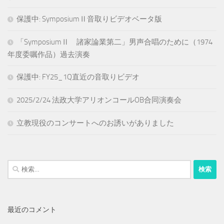
保護中: SymposiumⅡ音取りビデオベータ版
「SymposiumⅡ 諸家論業第二」男声合唱のために（1974
年度委嘱作品）過去演奏
保護中: FY25_1Q直近の音取りビデオ
2025/2/24 法政大学アリオンコールOB合同演奏会
立教現役のコンサートへのお誘いがありました
検
索:
最近のコメント