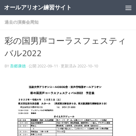
オールアリオン練習サイト
コンテンツの下
過去の演奏会周知
彩の国男声コーラスフェスティ
バル2022
BY
吾郷康徳
· 公開
2022-09-11
· 更新済み
2022-10-10