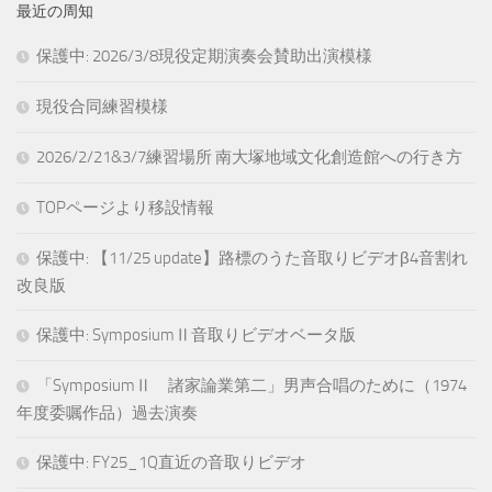
最近の周知
保護中: 2026/3/8現役定期演奏会賛助出演模様
現役合同練習模様
2026/2/21&3/7練習場所 南大塚地域文化創造館への行き方
TOPページより移設情報
保護中: 【11/25 update】路標のうた音取りビデオβ4音割れ
改良版
保護中: SymposiumⅡ音取りビデオベータ版
「SymposiumⅡ 諸家論業第二」男声合唱のために（1974
年度委嘱作品）過去演奏
保護中: FY25_1Q直近の音取りビデオ