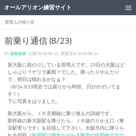
オールアリオン練習サイト
コンテンツの下
管理人の独り言
前乗り通信 (8/23)
BY
吾郷康徳
· 公開
2019-08-23
· 更新済み
2019-08-24
新大阪に前のりしている管理人です。23日の大阪はど
しゃぶり？ゲリラ豪雨？でした。降ったりやんだり
で、明日は晴れるかなぁ？
（8/24 9:33現在では曇りから時折、日がのぞいてま
す！）
下に写真をはりました。
新大阪から、ＪＲ京都線に乗り換えの詳細です。
新幹線の新大阪駅を降りたら、ＪＲ線のりかえ口（東
京駅寄りです）を目指して下さい。大阪市内に降りら
れる切符
（吹田駅は残念ながら大阪市の区間外ですの