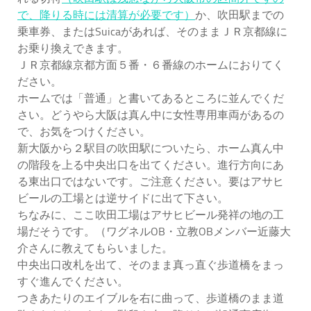
で、降りる時には清算が必要です）
か、吹田駅までの
乗車券、またはSuicaがあれば、そのままＪＲ京都線に
お乗り換えできます。
ＪＲ京都線京都方面５番・６番線のホームにおりてく
ださい。
ホームでは「普通」と書いてあるところに並んでくだ
さい。どうやら大阪は真ん中に女性専用車両があるの
で、お気をつけください。
新大阪から２駅目の吹田駅についたら、ホーム真ん中
の階段を上る中央出口を出てください。進行方向にあ
る東出口ではないです。ご注意ください。要はアサヒ
ビールの工場とは逆サイドに出て下さい。
ちなみに、ここ吹田工場はアサヒビール発祥の地の工
場だそうです。（ワグネルOB・立教OBメンバー近藤大
介さん
に教えてもらいました。
中央出口改札を出て、そのまま真っ直ぐ歩道橋をまっ
すぐ進んでください。
つきあたりのエイブルを右に曲って、歩道橋のまま道