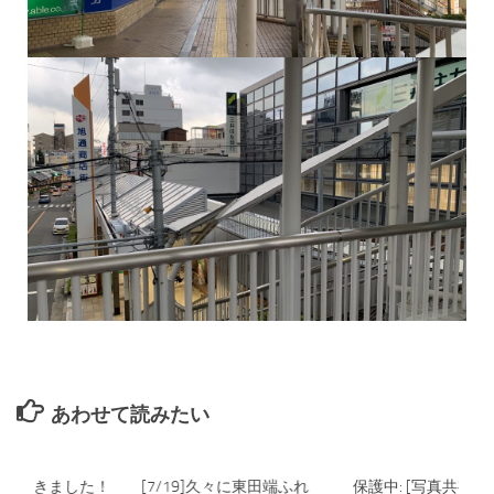
あわせて読みたい
[楽譜] 届きました！
[7/19]久々に東田端ふれ
保護中: [写真共有] 